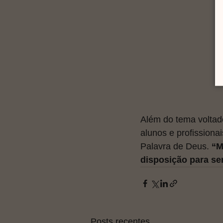
Além do tema voltad
alunos e profissiona
Palavra de Deus. 
“M
disposição para ser
Posts recentes