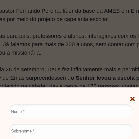
pastor Fernando Pereira, líder da base da AMES em Ema
as por meio do projeto de capelania escolar.
s para pais, professores e alunos, interagimos com os f
Já falamos para mais de 200 alunos, sem contar com p
ou a missionária.
ia 26 de setembro, Deus fez infinitamente mais e permit
se de Emas surpreendessem:
 o Senhor levou a escola p
contecido na cidade! Havia cerca de 175 pessoas, conta
adora e diretora para assistir uma palestra sobre bullyin