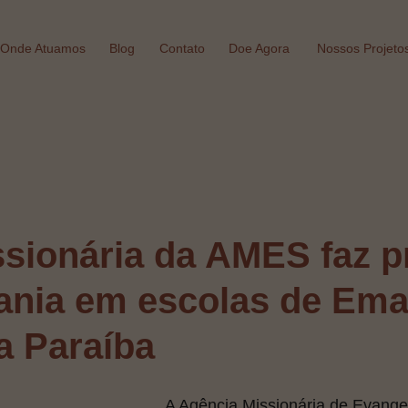
Onde Atuamos
Blog
Contato
Doe Agora
Nossos Projeto
sionária da AMES faz p
ania em escolas de Ema
a Paraíba
A Agência Missionária de Evange