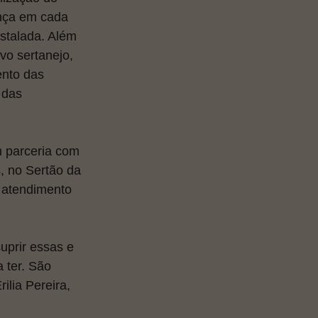
ença em cada 
stalada. Além 
vo sertanejo, 
ento das 
 das 
 parceria com 
, no Sertão da 
 atendimento 
uprir essas e 
 ter. São 
ilia Pereira, 