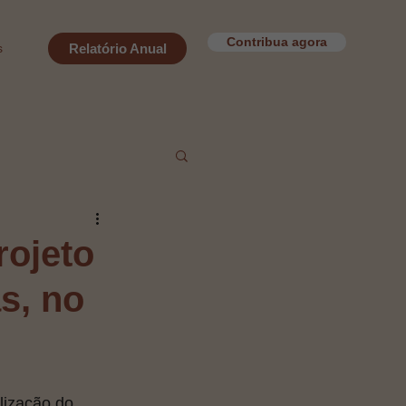
Contribua agora
s
Relatório Anual
rojeto
s, no
lização do 