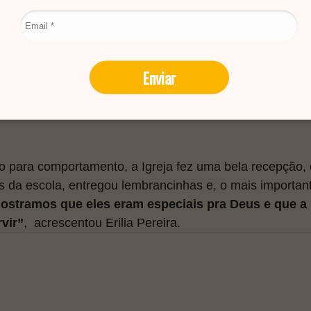
Enviar
o para comportamento, a Igreja fez uma bela recepção, 
is da escola, entregou lembrancinhas e, o mais importan
ostramos que eles eram especiais pra Deus e que a i
vir”
,  acrescentou Erilia Pereira.