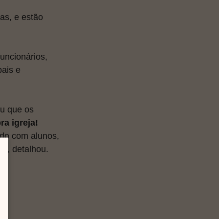
s, e estão 
uncionários, 
ais e 
iu que os 
ra igreja!
ndo com alunos, 
g”, detalhou.