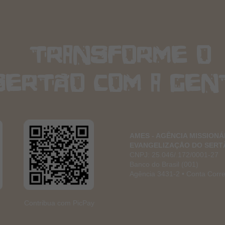
Telemedicina no Sertão:
5ª e
Cuidando de Quem Cuida.
Miss
transforme o
sertão com a gen
AMES - AGÊNCIA MISSIONÁ
EVANGELIZAÇÅO DO SERT
CNPJ: 25.046/.172/0001-27
Banco do Brasil (001)
Agência 3431-2 • Conta Corr
Contribua com PicPay