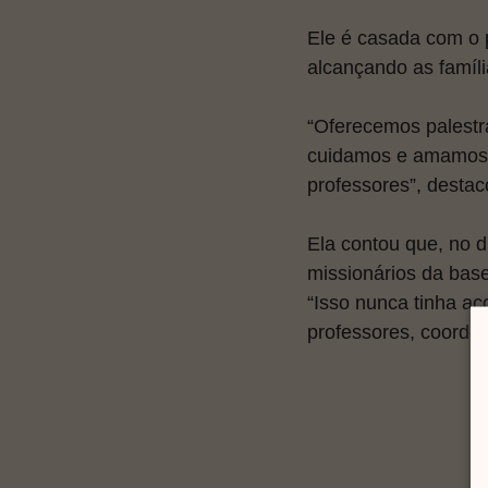
Ele é casada com o 
alcançando as famíli
“Oferecemos palestra
cuidamos e amamos. 
professores”, destac
Ela contou que, no d
missionários da ba
“Isso nunca tinha a
professores, coorden