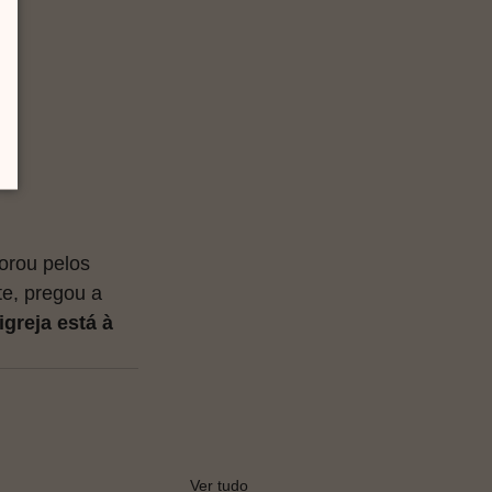
orou pelos 
te, pregou a 
greja está à 
Ver tudo