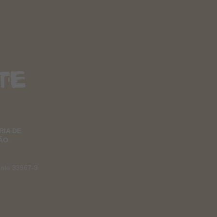
dição da Escola de
ões
te
RIA DE
ÃO
ente 33967-9