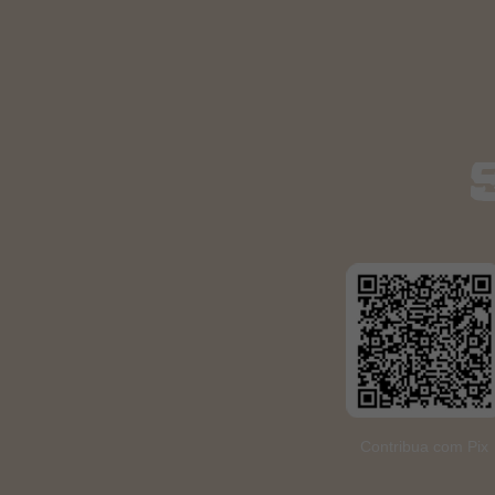
O SERTÃO GANHA VOZ EM
REUNIÃO COM LÍDERES
GLOBAIS
Contribua com Pix