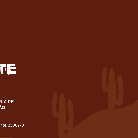
te
RIA DE
ÃO
ente 33967-9