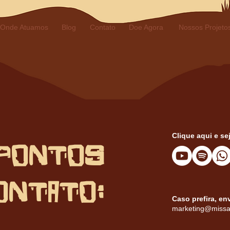
Onde Atuamos
Blog
Contato
Doe Agora
Nossos Projeto
Clique aqui e se
PONTOS
ONTATO:
Caso prefira, en
marketing@miss