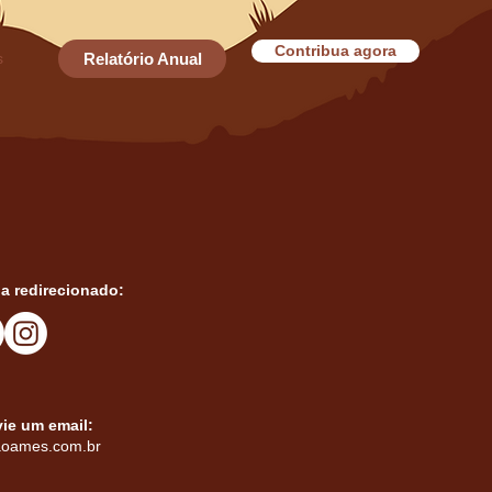
Contribua agora
s
Relatório Anual
ja redirecionado:
vie um email:
aoames.com.br